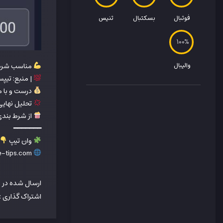
فوتبال
بسکتبال
تنیس
100
والیبال
مناسب شرط
| منبع: تیپس
درست و با م
تحلیل نهایی
از شرط بندی
━━━━━━━
وان تیپ
www.one-tips.com
ارسال شده در
ف
اشتراک گذاری :